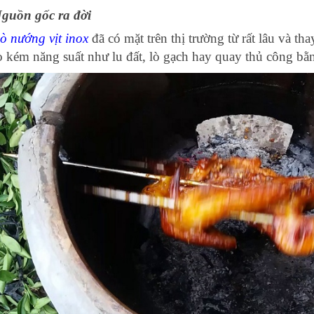
guồn gốc ra đời
ò nướng vịt
inox
đã có mặt trên thị trường từ rất lâu và th
ò kém năng suất như lu đất, lò gạch hay quay thủ công bằn