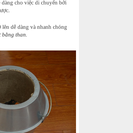
ễ dàng cho việc di chuyển bởi
được.
trở lên dễ dàng và nhanh chóng
ịt bằng than
.