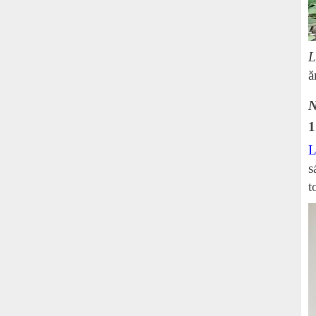
L
ă
N
1
L
s
t