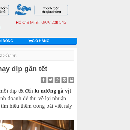
ỄN ĐÔNG
GIỎ HÀNG
ịp gần tết
ạy dịp gần tết
mỗi dịp t
ết đến
lu nướng gà vịt
inh doanh để thu về lợi nhuận
tìm hiểu thêm trong bài viết này