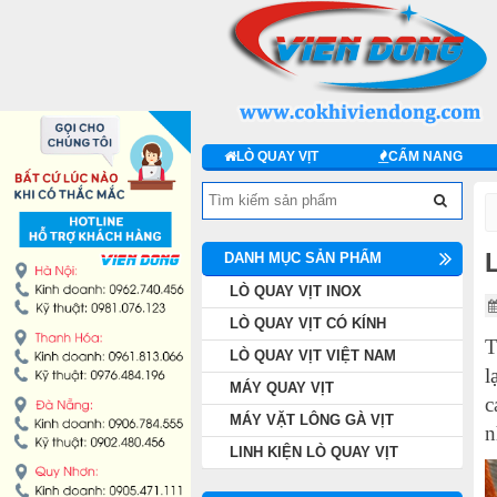
DANH MỤC SẢN PHẨM
LÒ QUAY VỊT INOX
LÒ QUAY VỊT CÓ KÍNH
LÒ QUAY VỊT
CẨM NANG
LÒ QUAY VỊT VIỆT NAM
MÁY QUAY VỊT
DANH MỤC SẢN PHẨM
LÒ QUAY VỊT INOX
MÁY VẶT LÔNG GÀ VỊT
LÒ QUAY VỊT CÓ KÍNH
T
LINH KIỆN LÒ QUAY VỊT
LÒ QUAY VỊT VIỆT NAM
l
MÁY QUAY VỊT
c
MÁY CHẾ BIẾN THỊT
MÁY VẶT LÔNG GÀ VỊT
n
LINH KIỆN LÒ QUAY VỊT
THIẾT BỊ KHÁC