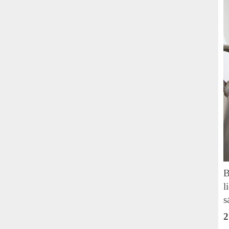
B
l
s
2