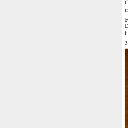
C
t
[
Đ
h
3