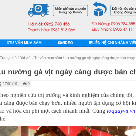
TƯ VẤN MUA SẮM
VIDEO
LIÊN HỆ CHI NHÁNH VI
Trang chủ
/
Bài viết
/
Tư vấn mua sắm
/
Lu nướng gà vịt ngày càng được bán chạy d
Lu nướng gà vịt ngày càng được bán ch
17/01/19
-
0
heo nghiên cứu thị trường và kinh nghiệm của chúng tôi, 
ại càng đư
ợc bán chạy hơn, nhiều người tận dụng cơ hội k
ao và hòa chi phí một cách nhanh nhất. Cùng
loquayvit.vn
hé!