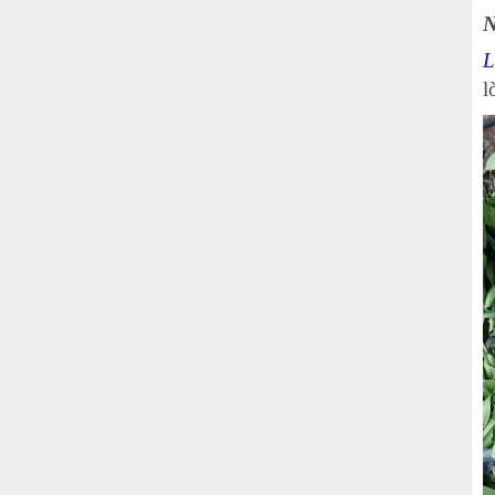
N
L
l