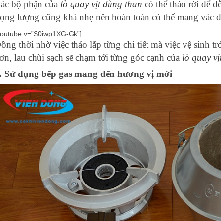
ác bộ phận của
lò quay vịt dùng than
có thể tháo rời để d
rọng lượng cũng khá nhẹ nên hoàn toàn có thể mang vác 
youtube v=”S0iwp1XG-Gk”]
ồng thời nhờ việc tháo lắp từng chi tiết mà việc vệ sinh 
ơn, lau chùi sạch sẽ chạm tới từng góc cạnh của
lò quay v
. Sử dụng bếp gas mang đến hương vị mới