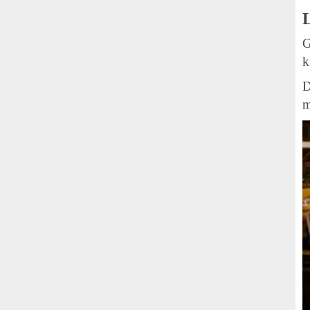
L
G
k
D
m