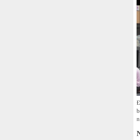
Đ
b
n
N