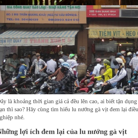
ây là khoảng thời gian giá cả đều lên cao, ai biết tận dụng
ạn thì sao? Hãy cùng tìm hiểu lu nướng gà vịt đem lại điề
ghiệp nhé.
hững lợi ích đem lại của lu nướng gà vịt