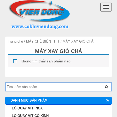
DANH MỤC SẢN PHẨM
TOGG
LÒ QUAY VỊT INOX
NAVI
LÒ QUAY VỊT CÓ KÍNH
Trang chủ
/
MÁY CHẾ BIẾN THỊT
/ MÁY XAY GIÒ CHẢ
LÒ QUAY VỊT VIỆT NAM
MÁY XAY GIÒ CHẢ
MÁY QUAY VỊT
Không tìm thấy sản phẩm nào.
MÁY VẶT LÔNG GÀ VỊT
LINH KIỆN LÒ QUAY VỊT
MÁY CHẾ BIẾN THỊT
DANH MỤC SẢN PHẨM
LÒ QUAY VỊT INOX
THIẾT BỊ KHÁC
LÒ QUAY VỊT CÓ KÍNH