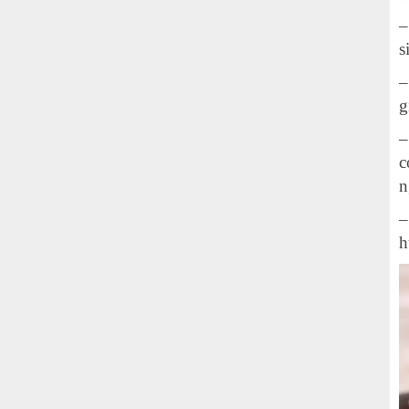
–
s
–
g
c
n
–
h