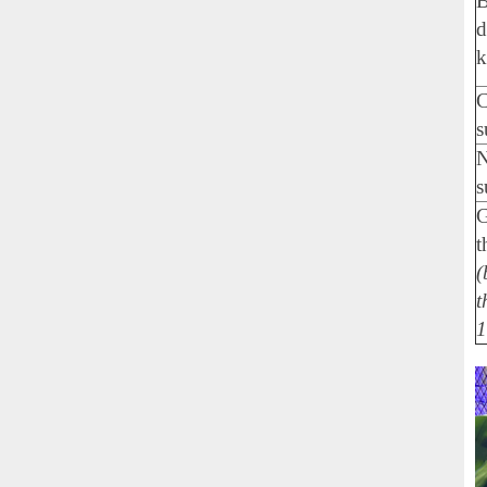
B
d
s
s
G
t
(
t
1