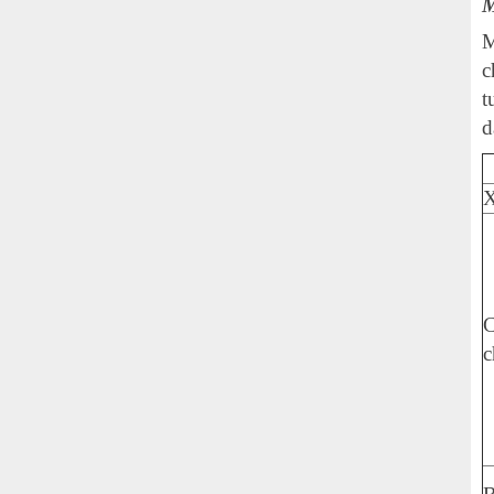
M
M
c
t
d
X
C
c