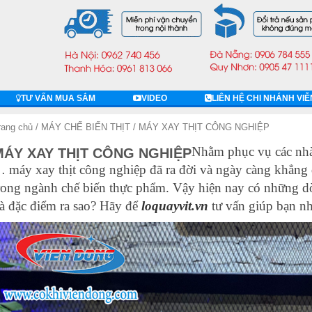
TƯ VẤN MUA SẮM
VIDEO
LIÊN HỆ CHI NHÁNH VI
rang chủ
/
MÁY CHẾ BIẾN THỊT
/ MÁY XAY THỊT CÔNG NGHIỆP
Nhằm phục vụ các nhà 
MÁY XAY THỊT CÔNG NGHIỆP
 máy xay thịt công nghiệp đã ra đời và ngày càng khẳng
rong ngành chế biến thực phẩm. Vậy hiện nay có những d
à đặc điểm ra sao? Hãy để
loquayvit.vn
tư vấn giúp bạn nh