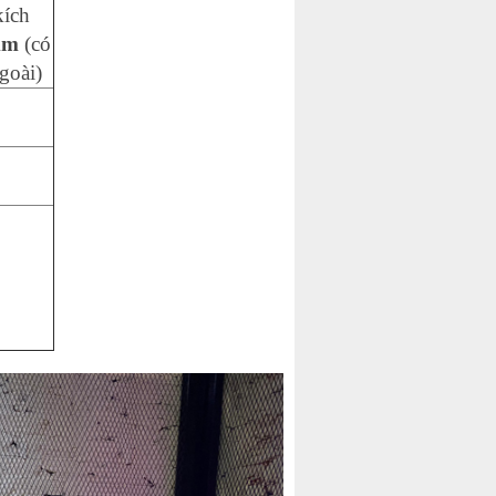
kích
mm
(có
ngoài)