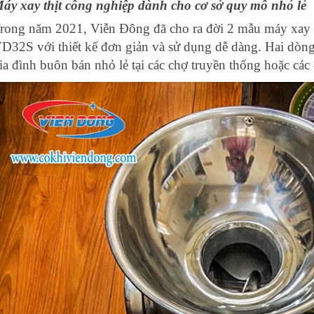
áy xay thịt công nghiệp dành cho cơ sở quy mô nhỏ lẻ
rong năm 2021, Viễn Đông đã cho ra đời 2 mẫu máy xay
D32S với thiết kế đơn giản và sử dụng dễ dàng. Hai dòn
ia đình buôn bán nhỏ lẻ tại các chợ truyền thống hoặc các