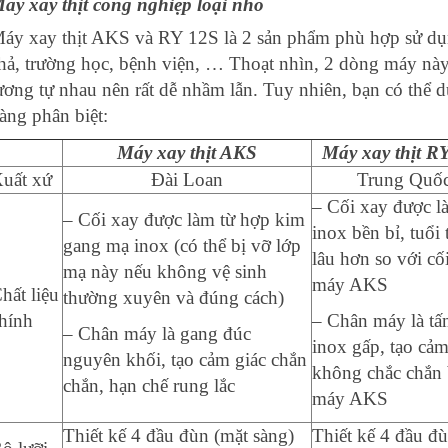
áy xay thịt công nghiệp loại nhỏ
áy xay thịt AKS và RY 12S là 2 sản phẩm phù hợp sử dụng
hả, trường học, bệnh viện, … Thoạt nhìn, 2 dòng máy này
ương tự nhau nên rất dễ nhầm lẫn. Tuy nhiên, bạn có thể d
àng phân biệt:
Máy xay thịt AKS
Máy xay thịt R
uất xứ
Đài Loan
Trung Quố
– Cối xay được l
– Cối xay được làm từ hợp kim
inox bền bỉ, tuổi 
gang mạ inox (có thể bị vỡ lớp
lâu hơn so với cố
mạ này nếu không vệ sinh
máy AKS
hất liệu
thường xuyên và đúng cách)
hính
– Chân máy là t
– Chân máy là gang đúc
inox gấp, tạo cảm
nguyên khối, tạo cảm giác chắn
không chắc chắn
chắn, hạn chế rung lắc
máy AKS
Thiết kế 4 đầu đùn (mặt sàng)
Thiết kế 4 đầu đ