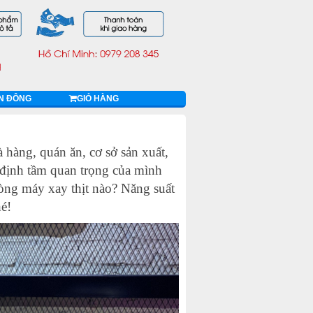
ỄN ĐÔNG
GIỎ HÀNG
hàng, quán ăn, cơ sở sản xuất,
 định tầm quan trọng của mình
òng máy xay thịt nào? Năng suất
é!