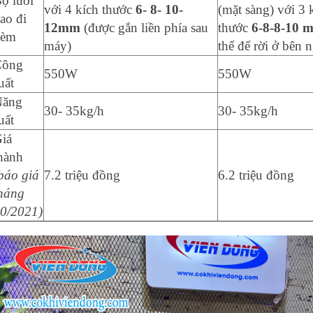
ộ lưỡi
với 4 kích thước
6- 8- 10-
(mặt sàng) với 3 
ao đi
12mm
(được gắn liền phía sau
thước
6-8-8-10 
kèm
máy)
thể để rời ở bên 
Công
550W
550W
uất
Năng
30- 35kg/h
30- 35kg/h
uất
iá
hành
báo giá
7.2 triệu đồng
6.2 triệu đồng
háng
0/2021)