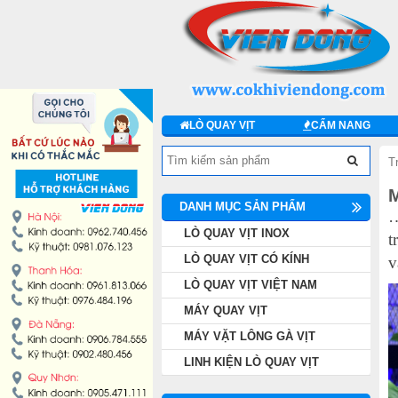
DANH MỤC SẢN PHẨM
LÒ QUAY VỊT INOX
LÒ QUAY VỊT CÓ KÍNH
LÒ QUAY VỊT
CẨM NANG
LÒ QUAY VỊT VIỆT NAM
T
MÁY QUAY VỊT
DANH MỤC SẢN PHẨM
…
LÒ QUAY VỊT INOX
t
MÁY VẶT LÔNG GÀ VỊT
LÒ QUAY VỊT CÓ KÍNH
v
LINH KIỆN LÒ QUAY VỊT
LÒ QUAY VỊT VIỆT NAM
MÁY QUAY VỊT
MÁY CHẾ BIẾN THỊT
MÁY VẶT LÔNG GÀ VỊT
LINH KIỆN LÒ QUAY VỊT
THIẾT BỊ KHÁC