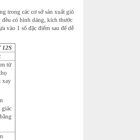
 trong các cơ sở sản xuất giò
 đều có hình dáng, kích thước
ựa vào 1 số đặc điểm sau để dễ
Y 12S
c
àm từ
thọ
i xay
ấm
 giác
 bằng
ùn