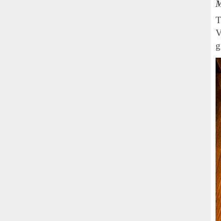
M
T
V
g