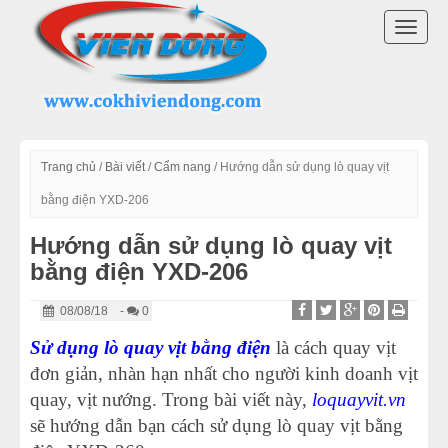
DANH MỤC SẢN PHẨM
TOGG
LÒ QUAY VỊT INOX
NAVI
LÒ QUAY VỊT CÓ KÍNH
LÒ QUAY VỊT VIỆT NAM
Trang chủ
/
Bài viết
/
Cẩm nang
/
Hướng dẫn sử dụng lò quay vịt
bằng điện YXD-206
MÁY QUAY VỊT
Hướng dẫn sử dụng lò quay vịt
bằng điện YXD-206
MÁY VẶT LÔNG GÀ VỊT
08/08/18
-
0
LINH KIỆN LÒ QUAY VỊT
Sử dụng lò quay vịt bằng điện
là cách quay vịt
đơn giản, nhàn hạn nhất cho người kinh doanh vịt
MÁY CHẾ BIẾN THỊT
quay, vịt nướng. Trong bài viết này,
loquayvit.vn
THIẾT BỊ KHÁC
sẽ hướng dẫn bạn cách sử dụng lò quay vịt bằng