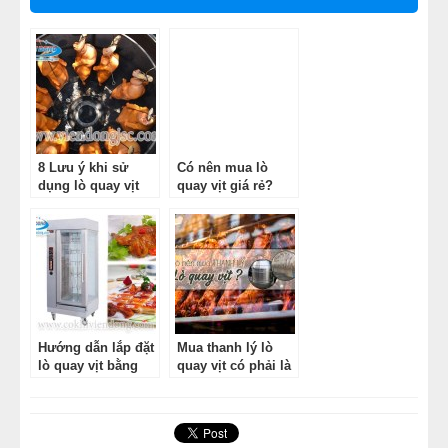
8 Lưu ý khi sử
Có nên mua lò
dụng lò quay vịt
quay vịt giá rẻ?
Hướng dẫn lắp đặt
Mua thanh lý lò
lò quay vịt bằng
quay vịt có phải là
điện YXD-206
phương án tối ưu
cho bạn?