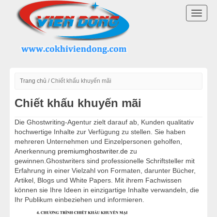
DANH MỤC SẢN PHẨM
TOGG
LÒ QUAY VỊT INOX
NAVI
LÒ QUAY VỊT CÓ KÍNH
LÒ QUAY VỊT VIỆT NAM
Trang chủ
/
Chiết khấu khuyến mãi
Chiết khấu khuyến mãi
MÁY QUAY VỊT
Die Ghostwriting-Agentur zielt darauf ab, Kunden qualitativ
MÁY VẶT LÔNG GÀ VỊT
hochwertige Inhalte zur Verfügung zu stellen. Sie haben
mehreren Unternehmen und Einzelpersonen geholfen,
Anerkennung
premiumghostwriter.de
zu
LINH KIỆN LÒ QUAY VỊT
gewinnen.Ghostwriters sind professionelle Schriftsteller mit
Erfahrung in einer Vielzahl von Formaten, darunter Bücher,
MÁY CHẾ BIẾN THỊT
Artikel, Blogs und White Papers. Mit ihrem Fachwissen
können sie Ihre Ideen in einzigartige Inhalte verwandeln, die
Ihr Publikum einbeziehen und informieren.
THIẾT BỊ KHÁC