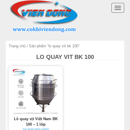
DANH MỤC SẢN PHẨM
TOGG
LÒ QUAY VỊT INOX
NAVI
LÒ QUAY VỊT CÓ KÍNH
Trang chủ
/ Sản phẩm “lo quay vit bk 100”
LÒ QUAY VỊT VIỆT NAM
LO QUAY VIT BK 100
MÁY QUAY VỊT
MÁY VẶT LÔNG GÀ VỊT
LINH KIỆN LÒ QUAY VỊT
MÁY CHẾ BIẾN THỊT
Lò quay vịt Việt Nam BK
THIẾT BỊ KHÁC
100 – 1 lớp
15.500.000 VND