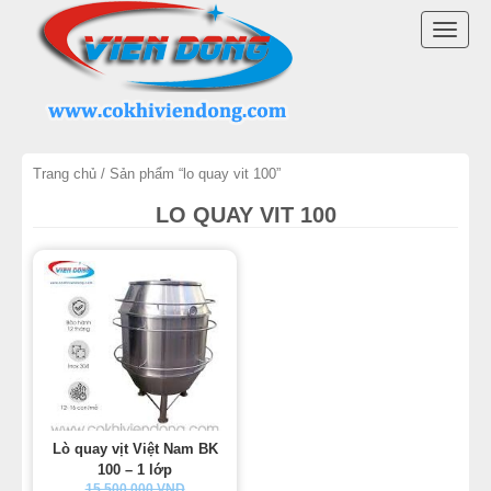
DANH MỤC SẢN PHẨM
TOGG
LÒ QUAY VỊT INOX
NAVI
LÒ QUAY VỊT CÓ KÍNH
Trang chủ
/ Sản phẩm “lo quay vit 100”
LÒ QUAY VỊT VIỆT NAM
LO QUAY VIT 100
MÁY QUAY VỊT
MÁY VẶT LÔNG GÀ VỊT
LINH KIỆN LÒ QUAY VỊT
MÁY CHẾ BIẾN THỊT
Lò quay vịt Việt Nam BK
THIẾT BỊ KHÁC
100 – 1 lớp
15.500.000 VND