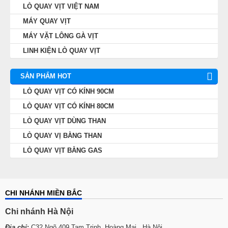
LÒ QUAY VỊT VIỆT NAM
MÁY QUAY VỊT
MÁY VẶT LÔNG GÀ VỊT
LINH KIỆN LÒ QUAY VỊT
SẢN PHẨM HOT
LÒ QUAY VỊT CÓ KÍNH 90CM
LÒ QUAY VỊT CÓ KÍNH 80CM
LÒ QUAY VỊT DÙNG THAN
LÒ QUAY VỊ BẰNG THAN
LÒ QUAY VỊT BẰNG GAS
CHI NHÁNH MIỀN BẮC
Chi nhánh Hà Nội
Địa chỉ
:
C32 Ngõ 409 Tam Trinh, Hoàng Mai, Hà Nội