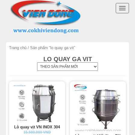
DANH MỤC SẢN PHẨM
TOGG
LÒ QUAY VỊT INOX
NAVI
LÒ QUAY VỊT CÓ KÍNH
Trang chủ
/ Sản phẩm “lo quay ga vit”
LÒ QUAY VỊT VIỆT NAM
LO QUAY GA VIT
MÁY QUAY VỊT
MÁY VẶT LÔNG GÀ VỊT
LINH KIỆN LÒ QUAY VỊT
MÁY CHẾ BIẾN THỊT
Lò quay vịt VN INOX 304
THIẾT BỊ KHÁC
15.500.000 VND