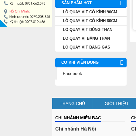
SẢN PHẨM HOT
LÒ QUAY VỊT CÓ KÍNH 90CM
LÒ QUAY VỊT CÓ KÍNH 80CM
LÒ QUAY VỊT DÙNG THAN
LÒ QUAY VỊ BẰNG THAN
LÒ QUAY VỊT BẰNG GAS
CƠ KHÍ VIỄN ĐÔNG
Facebook
TRANG CHỦ
GIỚI THIỆU
CHI NHÁNH MIỀN BẮC
C
Chi nhánh Hà Nội
C