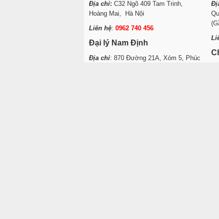
Địa chỉ
:
C32 Ngõ 409 Tam Trinh,
Đị
Hoàng Mai, Hà Nội
Qu
(G
Liên hệ
:
0962 740 456
Li
Đại lý Nam Định
C
Địa chỉ
: 870 Đường 21A, Xóm 5, Phúc
Ốc, Lộc Hòa, Tp. Nam Định
Đị
Mi
Liên hệ
:
0984 126 124 – 0947 019 720
Li
Đại lý Quảng Ninh
Địa chỉ
: 126 Cao Thắng, Hạ Long,
Quảng Ninh
Liên hệ
:
0982 910 780
Đại lý Hải Phòng
Địa chỉ
:
Số 9/2 Đường Hồng Bàng,
P.Hồng Bàng, Tp. Hải Phòng
Liên hệ
:
0313 529 809 – 0904 022 848
© 2024 Lò quay vịt. Thiết kế Website bởi VietMoz