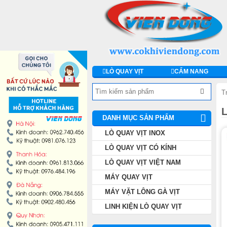
DANH MỤC SẢN PHẨM
LÒ QUAY VỊT INOX
LÒ QUAY VỊT CÓ KÍNH
LÒ QUAY VỊT
CẨM NANG
LÒ QUAY VỊT VIỆT NAM
T
MÁY QUAY VỊT
DANH MỤC SẢN PHẨM
LÒ QUAY VỊT INOX
MÁY VẶT LÔNG GÀ VỊT
LÒ QUAY VỊT CÓ KÍNH
LINH KIỆN LÒ QUAY VỊT
LÒ QUAY VỊT VIỆT NAM
MÁY QUAY VỊT
MÁY CHẾ BIẾN THỊT
MÁY VẶT LÔNG GÀ VỊT
LINH KIỆN LÒ QUAY VỊT
THIẾT BỊ KHÁC