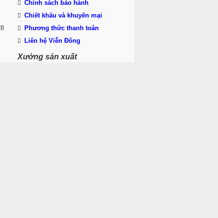
Chính sách bảo hành
Chiết khấu và khuyến mại
78
Phương thức thanh toán
Liên hệ Viễn Đông
Xưởng sản xuất
,
Khu Yên Sở, P. Yên Sở, Q. Hoàng
Mai, Hà Nội
78
Than phiền – Chăm sóc
khách hàng
0981 035 123