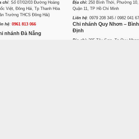
a chỉ
: Số 07/02/03 Đường Hoàng
Địa chỉ
:
250 Bình Thới, Phường 10,
ốc Việt, Đông Hải, Tp Thanh Hóa
Quận 11, TP Hồ Chí Minh
ần Trường THCS Đông Hải)
Liên hệ
: 0979 208 345 / 0982 041 6
Chi nhánh Quy Nhơn – Bình
ên hệ
:
0961 813 066
Định
hi nhánh Đà Nẵng
Địa chỉ
:
295 Tây Sơn, Tp Quy Nhơn
a chỉ
:
108 Nguyễn Thái Bình, Hòa
Bình Định
nh, Q. Liên Chiểu, Tp. Đà Nẵng
Liên hệ
:
0905 47 1111 – 0979 070 6
ên hệ
:
0906 784 555
.