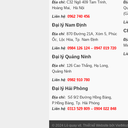
Địa chỉ
:
C32 Ngõ 409 Tam Trinh,
Đị
Hoàng Mai, Hà Nội
Qu
(G
Liên hệ
:
0962 740 456
Li
Đại lý Nam Định
C
Địa chỉ
: 870 Đường 21A, Xóm 5, Phúc
Ốc, Lộc Hòa, Tp. Nam Định
Đị
Mi
Liên hệ
:
0984 126 124 – 0947 019 720
Li
Đại lý Quảng Ninh
Địa chỉ
: 126 Cao Thắng, Hạ Long,
Quảng Ninh
Liên hệ
:
0982 910 780
Đại lý Hải Phòng
Địa chỉ
:
Số 9/2 Đường Hồng Bàng,
P.Hồng Bàng, Tp. Hải Phòng
Liên hệ
:
0313 529 809 – 0904 022 848
© 2024 Lò quay vịt. Thiết kế Website bởi VietMoz