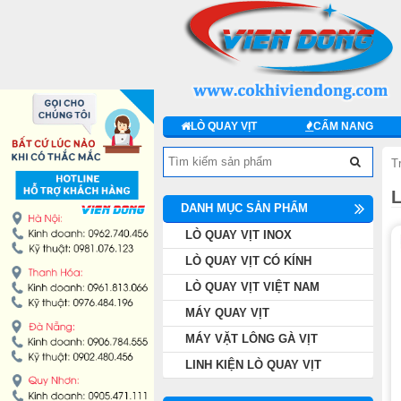
DANH MỤC SẢN PHẨM
LÒ QUAY VỊT INOX
LÒ QUAY VỊT CÓ KÍNH
LÒ QUAY VỊT
CẨM NANG
LÒ QUAY VỊT VIỆT NAM
T
MÁY QUAY VỊT
DANH MỤC SẢN PHẨM
LÒ QUAY VỊT INOX
MÁY VẶT LÔNG GÀ VỊT
LÒ QUAY VỊT CÓ KÍNH
LINH KIỆN LÒ QUAY VỊT
LÒ QUAY VỊT VIỆT NAM
MÁY QUAY VỊT
MÁY CHẾ BIẾN THỊT
MÁY VẶT LÔNG GÀ VỊT
LINH KIỆN LÒ QUAY VỊT
THIẾT BỊ KHÁC