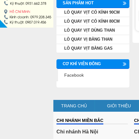
SẢN PHẨM HOT
LÒ QUAY VỊT CÓ KÍNH 90CM
LÒ QUAY VỊT CÓ KÍNH 80CM
LÒ QUAY VỊT DÙNG THAN
LÒ QUAY VỊ BẰNG THAN
LÒ QUAY VỊT BẰNG GAS
CƠ KHÍ VIỄN ĐÔNG
Facebook
TRANG CHỦ
GIỚI THIỆU
CHI NHÁNH MIỀN BẮC
C
Chi nhánh Hà Nội
C