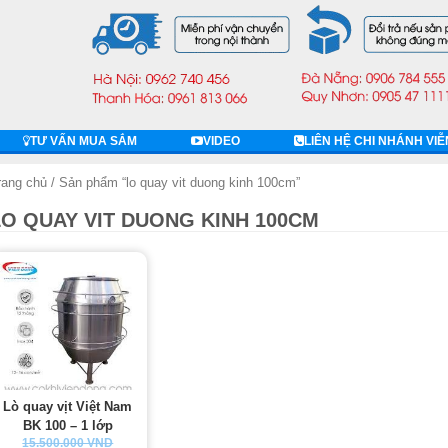
TƯ VẤN MUA SẮM
VIDEO
LIÊN HỆ CHI NHÁNH VI
rang chủ
/ Sản phẩm “lo quay vit duong kinh 100cm”
LO QUAY VIT DUONG KINH 100CM
Lò quay vịt Việt Nam
BK 100 – 1 lớp
15.500.000 VND