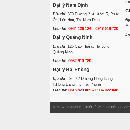
Li
Đại lý Nam Định
C
Địa chỉ
: 870 Đường 21A, Xóm 5, Phúc
Ốc, Lộc Hòa, Tp. Nam Định
Đị
Mi
Liên hệ
:
0984 126 124 – 0947 019 720
Li
Đại lý Quảng Ninh
Địa chỉ
: 126 Cao Thắng, Hạ Long,
Quảng Ninh
Liên hệ
:
0982 910 780
Đại lý Hải Phòng
Địa chỉ
:
Số 9/2 Đường Hồng Bàng,
P.Hồng Bàng, Tp. Hải Phòng
Liên hệ
:
0313 529 809 – 0904 022 848
© 2024 Lò quay vịt. Thiết kế Website bởi VietMoz