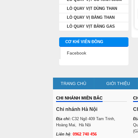
LÒ QUAY VỊT DÙNG THAN
LÒ QUAY VỊ BẰNG THAN
LÒ QUAY VỊT BẰNG GAS
CƠ KHÍ VIỄN ĐÔNG
Facebook
TRANG CHỦ
GIỚI THIỆU
CHI NHÁNH MIỀN BẮC
C
Chi nhánh Hà Nội
C
Địa chỉ
:
C32 Ngõ 409 Tam Trinh,
Đị
Hoàng Mai, Hà Nội
Qu
(G
Liên hệ
:
0962 740 456