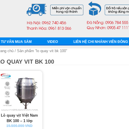
TƯ VẤN MUA SẮM
VIDEO
LIÊN HỆ CHI NHÁNH VIỄN ĐÔNG
rang chủ
/ Sản phẩm “lo quay vit bk 100”
LO QUAY VIT BK 100
Lò quay vịt Việt Nam
BK 100 – 1 lớp
15.500.000 VND