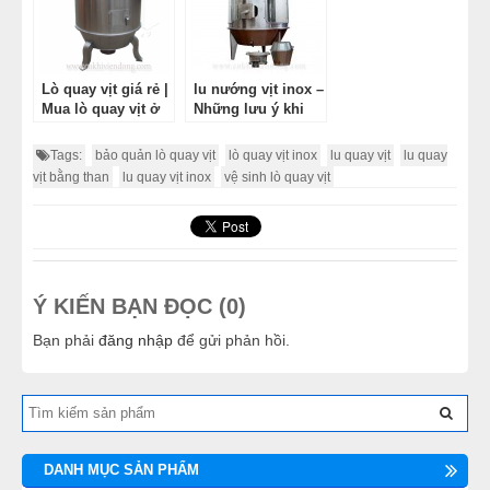
Lò quay vịt giá rẻ |
lu nướng vịt inox –
Mua lò quay vịt ở
Những lưu ý khi
đâu uy tín, chất
sử dụng lu nướng
lượng ?
vịt
Tags:
bảo quản lò quay vịt
lò quay vịt inox
lu quay vịt
lu quay
vịt bằng than
lu quay vịt inox
vệ sinh lò quay vịt
Ý KIẾN BẠN ĐỌC (0)
Bạn phải
đăng nhập
để gửi phản hồi.
DANH MỤC SẢN PHẨM