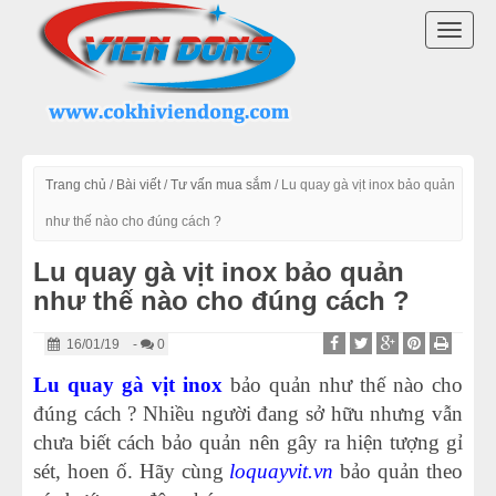
DANH MỤC SẢN PHẨM
TOGG
LÒ QUAY VỊT INOX
NAVI
LÒ QUAY VỊT CÓ KÍNH
LÒ QUAY VỊT VIỆT NAM
Trang chủ
/
Bài viết
/
Tư vấn mua sắm
/
Lu quay gà vịt inox bảo quản
như thế nào cho đúng cách ?
MÁY QUAY VỊT
Lu quay gà vịt inox bảo quản
như thế nào cho đúng cách ?
MÁY VẶT LÔNG GÀ VỊT
16/01/19
-
0
LINH KIỆN LÒ QUAY VỊT
Lu quay gà vịt
inox
bảo quản như thế nào cho
đúng cách ? Nhiều người đang sở hữu nhưng vẫn
MÁY CHẾ BIẾN THỊT
chưa biết cách bảo quản nên gây ra hiện tượng gỉ
THIẾT BỊ KHÁC
sét, hoen ố. Hãy cùng
loquayvit.vn
bảo quản theo