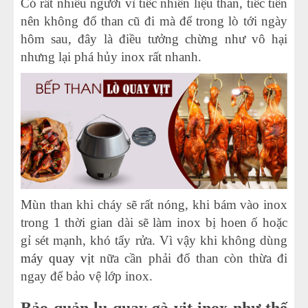
Có rất nhiều người vì tiếc nhiên liệu than, tiếc tiền
nên không đổ than cũ đi mà để trong lò tới ngày
hôm sau, đây là điều tưởng chừng như vô hại
nhưng lại phá hủy inox rất nhanh.
Mùn than khi cháy sẽ rất nóng, khi bám vào inox
trong 1 thời gian dài sẽ làm inox bị hoen ố hoặc
gỉ sét mạnh, khó tẩy rửa. Vì vậy khi không dùng
máy quay vịt
nữa cần phải đổ than còn thừa đi
ngay để bảo vệ lớp inox.