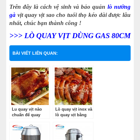
Trên đây là cách vệ sinh và bảo quản
lò nướng
gà
vịt quay vịt sao cho tuổi thọ kéo dài được lâu
nhất, chúc bạn thành công !
>>> LÒ QUAY VỊT DÙNG GAS 80CM
BÀI VIẾT LIÊN QUAN:
Lu quay vịt nào
Lò quay vịt inox và
chuẩn để quay
lò quay vịt bằng
được món vịt quay
điện loại nào tốt
Bắc Kinh ngon?
hơn ?